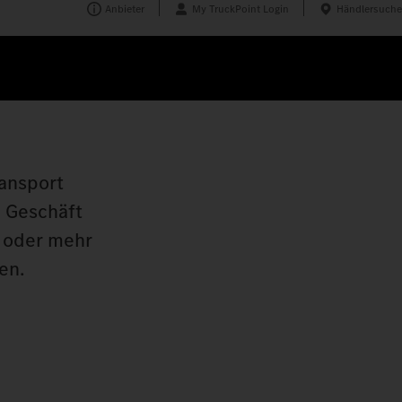
Anbieter
My TruckPoint Login
Händlersuche
ransport
m Geschäft
t oder mehr
en.