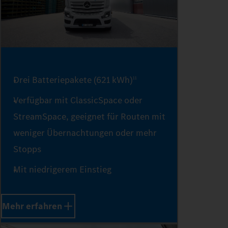
3
4
5
Drei Batteriepakete (621 kWh)
11
Verfügbar mit ClassicSpace oder
StreamSpace, geeignet für Routen mit
6
weniger Übernachtungen oder mehr
Stopps
7
Mit niedrigerem Einstieg
Mehr erfahren