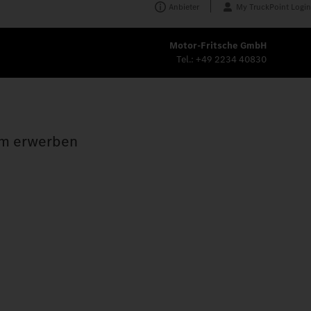
Anbieter
My TruckPoint Login
Motor-Fritsche GmbH
Tel.:
+49 2234 40830
tum erwerben